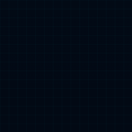
🏎️
趣闻
C罗购入价值2亿豪宅，车库停满限量超跑
📅 2026-05-18
❤️ 522
💼
百科