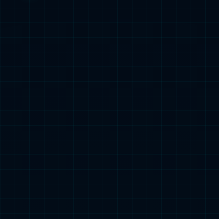
📅 2026-05-18
👁️ 2219
🏆
欧冠
欧冠改制：2026年起小组赛扩军至48队
📅 2026-05-18
👁️ 1441
⚽