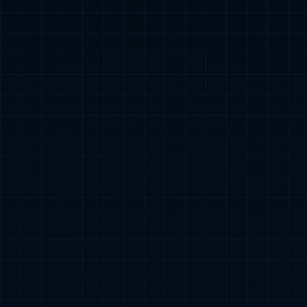
球星
C罗收获生涯第900球，里程碑之夜
📅 2026-05-18
👁️ 1549
💥
NBA
勇士交易得到杜兰特，联盟格局震动
📅 2026-05-18
👁️ 504