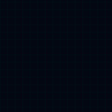
电竞
电竞选手Uzi宣布复出，加盟新战队
📅 2026-05-18
❤️ 553
快速导航
首页
世界杯
赛程
比分
联赛
资讯