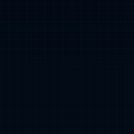
2:1
T1
BLG
🏅 热门联赛
🏴󠁧󠁢󠁥󠁮󠁧󠁿
🇪🇸
🏀
🇨🇳
英超
西甲
NBA
CBA
📰 热门资讯
更多 →
📸