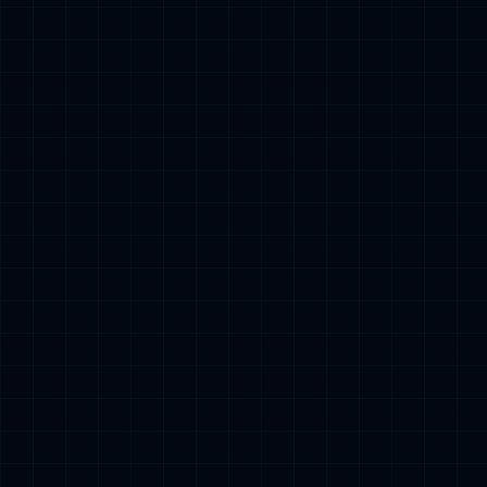
🏋️
八卦
大罗减肥成功！50岁身材重回球员时代
📅 2026-05-18
❤️ 849
🖥️